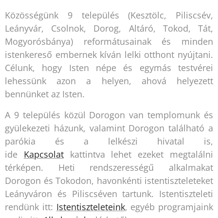
Közösségünk 9 település (Kesztölc, Piliscsév,
Leányvár, Csolnok, Dorog, Altáró, Tokod, Tát,
Mogyorósbánya) reformátusainak és minden
istenkereső embernek kíván lelki otthont nyújtani.
Célunk, hogy Isten népe és egymás testvérei
lehessünk azon a helyen, ahová helyezett
bennünket az Isten.
A 9 település közül Dorogon van templomunk és
gyülekezeti házunk, valamint Dorogon található a
parókia és a lelkészi hivatal is,
ide
Kapcsolat
kattintva lehet ezeket megtalálni
térképen. Heti rendszerességű alkalmakat
Dorogon és Tokodon, havonkénti istentiszteleteket
Leányváron és Piliscséven tartunk. Istentiszteleti
rendünk itt:
Istentiszteleteink
, egyéb programjaink