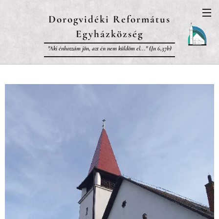
Dorogvidéki Református
Egyházközség
"Aki énhozzám jön, azt én nem küldöm el..." (Jn 6,37b)