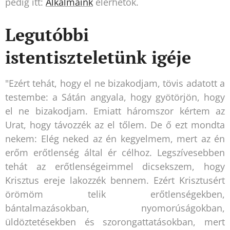
pedig itt:
Alkalmaink
elérhetők.
Legutóbbi
istentiszteletünk igéje
"Ezért tehát, hogy el ne bizakodjam, tövis adatott a
testembe: a Sátán angyala, hogy gyötörjön, hogy
el ne bizakodjam. Emiatt háromszor kértem az
Urat, hogy távozzék az el tőlem. De ő ezt mondta
nekem: Elég neked az én kegyelmem, mert az én
erőm erőtlenség által ér célhoz. Legszívesebben
tehát az erőtlenségeimmel dicsekszem, hogy
Krisztus ereje lakozzék bennem. Ezért Krisztusért
örömöm telik erőtlenségekben,
bántalmazásokban, nyomorúságokban,
üldöztetésekben és szorongattatásokban, mert