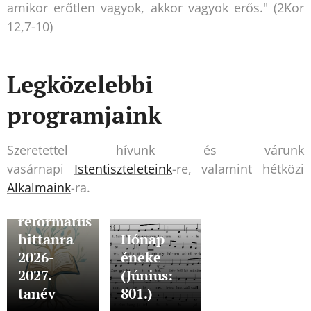
amikor erőtlen vagyok, akkor vagyok erős." (2Kor
12,7-10)
Legközelebbi
programjaink
Szeretettel hívunk és várunk
vasárnapi
Istentiszteleteink
-re, valamint hétközi
Alkalmaink
-ra.
Beiratkozás
református
hittanra
Hónap
2026-
éneke
2027.
(Június:
tanév
801.)